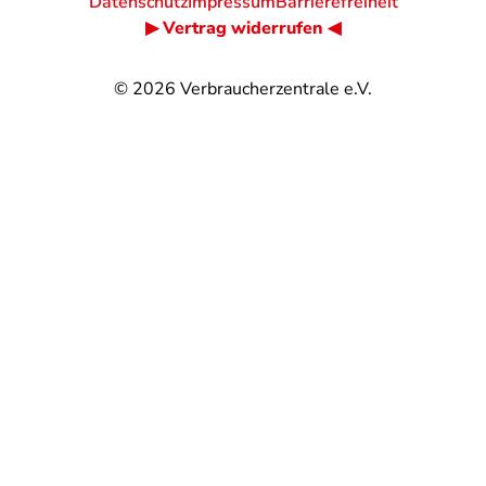
Datenschutz
Impressum
Barrierefreiheit
▶ Vertrag widerrufen ◀
© 2026
Verbraucherzentrale e.V.
@
@