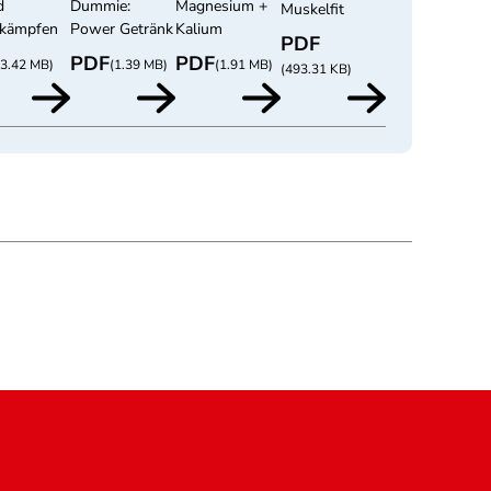
d
Dummie:
Magnesium +
Muskelfit
kämpfen
Power Getränk
Kalium
PDF
PDF
PDF
(3.42 MB)
(1.39 MB)
(1.91 MB)
(493.31 KB)