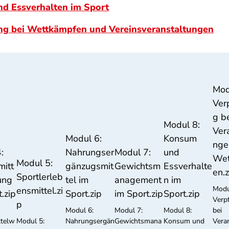
d Essverhalten im Sport
ng bei Wettkämpfen und Vereinsveranstaltungen
Mod
Ver
g b
Modul 8:
Ver
Modul 6:
Konsum
nge
:
Nahrungser
Modul 7:
und
Wet
Modul 5:
itt
gänzugsmit
Gewichtsm
Essverhalte
en.z
Sportlerleb
ung
tel im
anagement
n im
Modu
ensmittel.zi
.zip
Sport.zip
im Sport.zip
Sport.zip
Verp
p
Modul 6:
Modul 7:
Modul 8:
bei
ttelw
Modul 5:
Nahrungsergän
Gewichtsmana
Konsum und
Vera