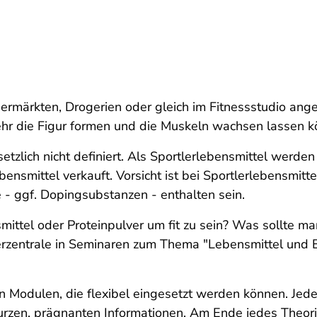
permärkten, Drogerien oder gleich im Fitnessstudio an
zehr die Figur formen und die Muskeln wachsen lassen k
esetzlich nicht definiert. Als Sportlerlebensmittel wer
nsmittel verkauft. Vorsicht ist bei Sportlerlebensmitt
e - ggf. Dopingsubstanzen - enthalten sein.
ittel oder Proteinpulver um fit zu sein? Was sollte ma
herzentrale in Seminaren zum Thema "Lebensmittel und 
Modulen, die flexibel eingesetzt werden können. Jedes
urzen, prägnanten Informationen. Am Ende jedes Theori