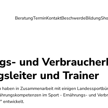
Beratung
Termin
Kontakt
Beschwerde
Bildung
Sh
Umwelt
Gesundheit
Energie
Reis
gs- und Verbraucher
sleiter und Trainer
n haben in Zusammenarbeit mit einigen Landessportbü
ährungskompetenzen im Sport - Ernährungs- und Verbr
" entwickelt.