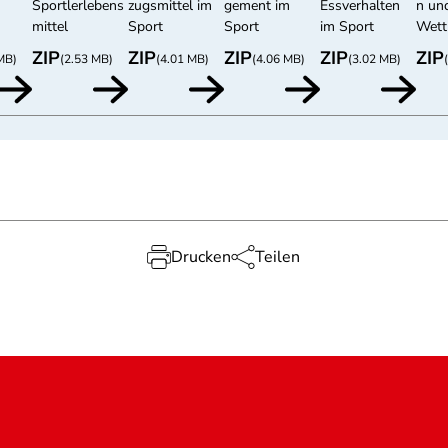
Sportlerlebens
zugsmittel im
gement im
Essverhalten
n un
mittel
Sport
Sport
im Sport
Wett
ZIP
ZIP
ZIP
ZIP
ZIP
MB)
(2.53 MB)
(4.01 MB)
(4.06 MB)
(3.02 MB)
Drucken
Teilen