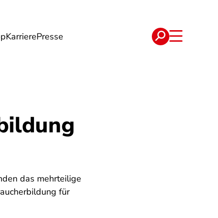
op
Karriere
Presse
e
Verträge
bildung
nden das mehrteilige
aucherbildung für