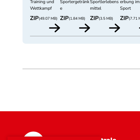
Training und
Sportergetränk
Sportlerlebens
erbung im
Wettkampf
e
mittel
Sport
ZIP
ZIP
ZIP
ZIP
(49.07 MB)
(1.84 MB)
(3.5 MB)
(7.71 