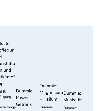
ul 9:
pflegun
ei
anstaltu
n und
tkämpf
ip
Dummie:
Dummie:
l 9:
Magnesium
Dummie:
flegung
Power
+ Kalium
Muskelfit
Getränk
nstaltunge
Dummie:
Dummie: