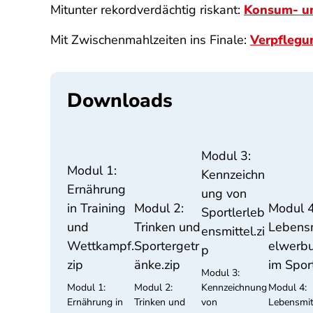
Mitunter rekordverdächtig riskant:
Konsum- un
Mit Zwischenmahlzeiten ins Finale:
Verpflegu
Downloads
Modul 3:
Modul 1:
Kennzeichn
Ernährung
ung von
in Training
Modul 2:
Modul 4
Sportlerleb
und
Trinken und
Lebensm
ensmittel.zi
Wettkampf.
Sportergetr
elwerb
p
zip
änke.zip
im Sport
Modul 3:
Modul 1:
Modul 2:
Kennzeichnung
Modul 4:
Ernährung in
Trinken und
von
Lebensmi