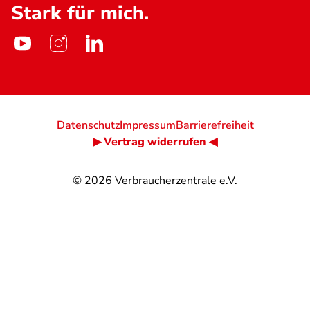
Stark für mich.
Datenschutz
Impressum
Barrierefreiheit
▶ Vertrag widerrufen ◀
© 2026
Verbraucherzentrale e.V.
@
@