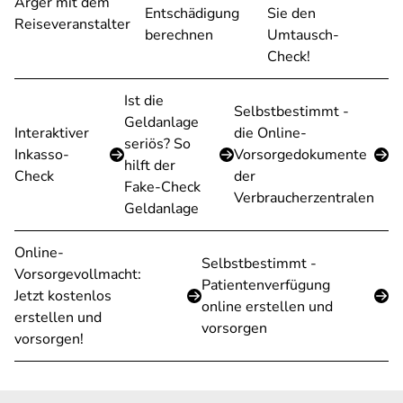
Ärger mit dem
Entschädigung
Sie den
Reiseveranstalter
berechnen
Umtausch-
Check!
Ist die
Selbstbestimmt -
Geldanlage
Interaktiver
die Online-
seriös? So
Inkasso-
Vorsorgedokumente
hilft der
Check
der
Fake-Check
Verbraucherzentralen
Geldanlage
Online-
Selbstbestimmt -
Vorsorgevollmacht:
Patientenverfügung
Jetzt kostenlos
online erstellen und
erstellen und
vorsorgen
vorsorgen!