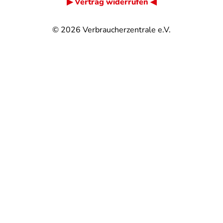
▶ Vertrag widerrufen ◀
© 2026
Verbraucherzentrale e.V.
@
@