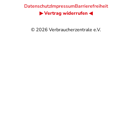
Datenschutz
Impressum
Barrierefreiheit
▶ Vertrag widerrufen ◀
© 2026
Verbraucherzentrale e.V.
@
@