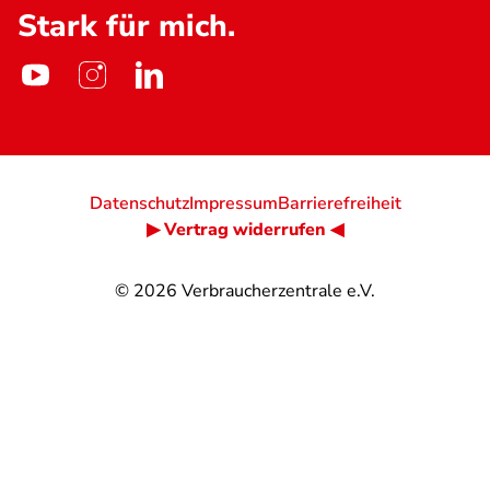
Stark für mich.
Datenschutz
Impressum
Barrierefreiheit
▶ Vertrag widerrufen ◀
© 2026
Verbraucherzentrale e.V.
@
@