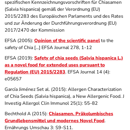
spezifischen Kennzeichnungsvorschriften für Chiasamen
(Salvia hispanica) gemäß der Verordnung (EU)
2015/2283 des Europäischen Parlaments und des Rates
und zur Änderung der Durchführungsverordnung (EU)
2017/2470 der Kommission
EFSA (2005):
Opinion of the scientific panel
to the
safety of Chia […] EFSA Journal 278, 1-12
EFSA (2019):
Safety of chia seeds (
Salvia hispanica
L.)
as a novel food for extended uses pursuant to
Regulation (EU) 2015/2283
. EFSA Journal 14 (4):
e05657
García Jiménez Set al. (2015): Allergen Characterization
of Chia Seeds (Salvia hispanica), a New Allergenic Food. J
Investig Allergol Clin Immunol 25(1): 55-82
Bechthold A (2015):
Chiasamen. Präkolumbisches
Grundlebensmittel und modernes Novel Food
.
Ernährungs Umschau 3: S9-S11.