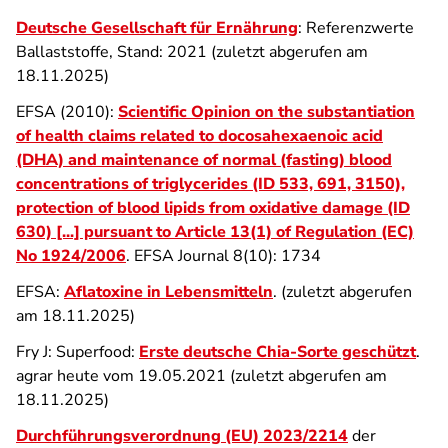
Deutsche Gesellschaft für Ernährung
: Referenzwerte
Ballaststoffe, Stand: 2021 (zuletzt abgerufen am
18.11.2025)
EFSA (2010):
Scientific Opinion on the substantiation
of health claims related to docosahexaenoic acid
(DHA) and maintenance of normal (fasting) blood
concentrations of triglycerides (ID 533, 691, 3150),
protection of blood lipids from oxidative damage (ID
630) [...] pursuant to Article 13(1) of Regulation (EC)
No 1924/2006
. EFSA Journal 8(10): 1734
EFSA:
Aflatoxine in Lebensmitteln
. (zuletzt abgerufen
am 18.11.2025)
Fry J: Superfood:
Erste deutsche Chia-Sorte geschützt
.
agrar heute vom 19.05.2021 (zuletzt abgerufen am
18.11.2025)
Durchführungsverordnung (EU) 2023/2214
der