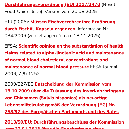
Durchführungsverordnung (EU) 2017/2470
(Novel-
Food-Unionsliste), Version vom 20.08.2025
BfR (2006):
Müssen Fischverzehrer ihre Ernährung
durch Fischöl-Kapseln ergänzen
. Information Nr.
034/2006 (zuletzt abgerufen am 18.11.2025)
EFSA:
Scientific opinion on the substantiation of health
claims related to alpha-linolenic acid and maintenance
of normal blood cholesterol concentrations and
maintenance of normal blood pressure
EFSA Journal
2009; 7(9):1252
2009/827/EG
Entscheidung der Kommission vom
13.10.2009 über die Zulassung des Inverkehrbringens
von Chiasamen (Salvia hispanica) als neuartige
Lebensmittelzutat gemäß der Verordnung (EG) Nr.
258/97 des Europäischen Parlaments und des Rates
2013/50/EU: Durchführungsbeschluss der Kommission