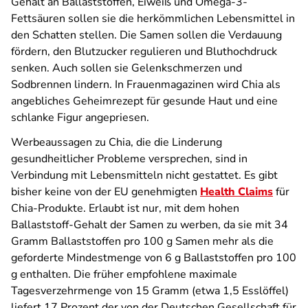
Gehalt an Ballaststoffen, Eiweiß und Omega-3-
Fettsäuren sollen sie die herkömmlichen Lebensmittel in
den Schatten stellen. Die Samen sollen die Verdauung
fördern, den Blutzucker regulieren und Bluthochdruck
senken. Auch sollen sie Gelenkschmerzen und
Sodbrennen lindern. In Frauenmagazinen wird Chia als
angebliches Geheimrezept für gesunde Haut und eine
schlanke Figur angepriesen.
Werbeaussagen zu Chia, die die Linderung
gesundheitlicher Probleme versprechen, sind in
Verbindung mit Lebensmitteln nicht gestattet. Es gibt
bisher keine von der EU genehmigten
Health Claims
für
Chia-Produkte. Erlaubt ist nur, mit dem hohen
Ballaststoff-Gehalt der Samen zu werben, da sie mit 34
Gramm Ballaststoffen pro 100 g Samen mehr als die
geforderte Mindestmenge von 6 g Ballaststoffen pro 100
g enthalten. Die früher empfohlene
maximale
Tagesverzehrmenge von 15 Gramm (etwa 1,5 Esslöffel)
liefert 17 Prozent der von der Deutschen Gesellschaft für