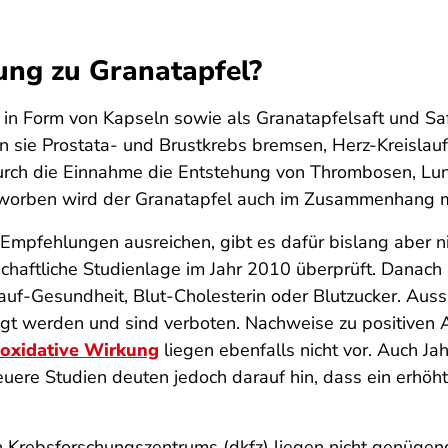
ung zu Granatapfel?
 in Form von Kapseln sowie als Granatapfelsaft und Sa
sie Prostata- und Brustkrebs bremsen, Herz-Kreislau
durch die Einnahme die Entstehung von Thrombosen, Lun
eworben wird der Granatapfel auch im Zusammenhang m
r Empfehlungen ausreichen, gibt es dafür bislang aber n
chaftliche Studienlage im Jahr 2010 überprüft. Danach 
lauf-Gesundheit, Blut-Cholesterin oder Blutzucker. Aus
egt werden und sind verboten. Nachweise zu positiven 
ioxidative Wirkung
liegen ebenfalls nicht vor. Auch Ja
uere Studien deuten jedoch darauf hin, dass ein erhöh
Krebsforschungszentrums (dkfz) liegen nicht genügend