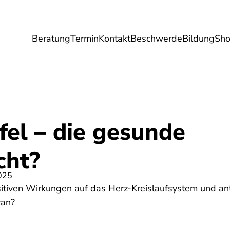
Beratung
Termin
Kontakt
Beschwerde
Bildung
Sh
Umwelt
Gesundheit
Energie
Reis
fel – die gesunde
cht?
025
sitiven Wirkungen auf das Herz-Kreislaufsystem und ant
ran?