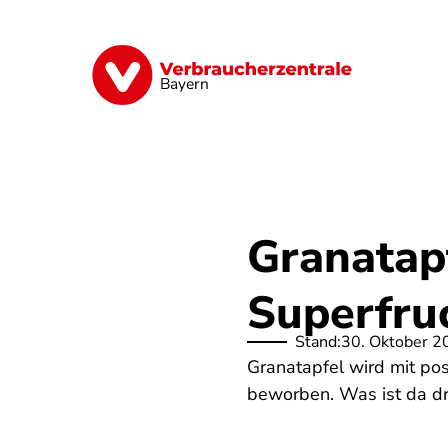
Direkt
zum
Inhalt
Finanzen
Digitales
Lebensmittel
Bayern
Granatap
Superfru
Stand:
30. Oktober 2
Granatapfel wird mit po
beworben. Was ist da d