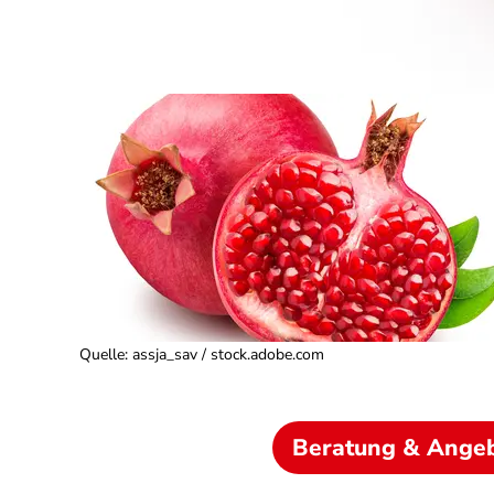
Quelle
:
assja_sav / stock.adobe.com
Beratung & Ange