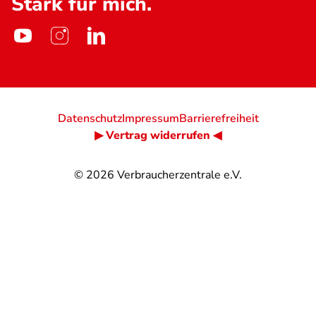
Stark für mich.
Datenschutz
Impressum
Barrierefreiheit
▶ Vertrag widerrufen ◀
© 2026
Verbraucherzentrale e.V.
@
@