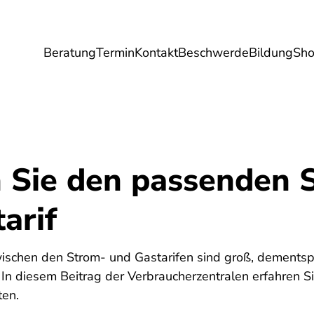
Beratung
Termin
Kontakt
Beschwerde
Bildung
Sh
Umwelt
Gesundheit
Energie
Reis
n Sie den passenden 
arif
wischen den Strom- und Gastarifen sind groß, dementspr
In diesem Beitrag der Verbraucherzentralen erfahren Si
ten.