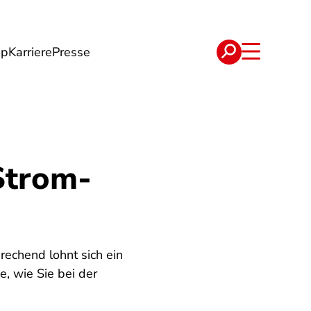
op
Karriere
Presse
e
Verträge
Strom-
echend lohnt sich ein
e, wie Sie bei der