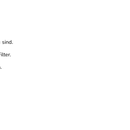
 sind.
lter.
.