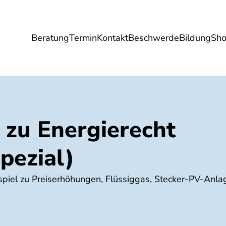
Beratung
Termin
Kontakt
Beschwerde
Bildung
Sh
Umwelt
Gesundheit
Energie
Reis
 zu Energierecht
pezial)
spiel zu Preiserhöhungen, Flüssiggas, Stecker-PV-Anl