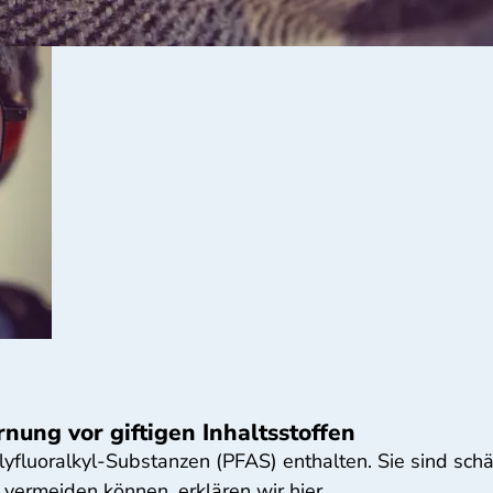
rnung vor giftigen Inhaltsstoffen
olyfluoralkyl-Substanzen (PFAS) enthalten. Sie sind sc
 vermeiden können, erklären wir hier.