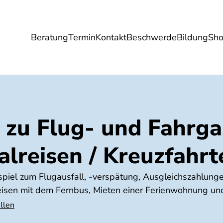
Beratung
Termin
Kontakt
Beschwerde
Bildung
Sh
Umwelt
Gesundheit
Energie
Reis
 zu Flug- und Fahrga
ualreisen / Kreuzfahrt
spiel zum Flugausfall, -verspätung, Ausgleichszahlun
sen mit dem Fernbus, Mieten einer Ferienwohnung und
llen