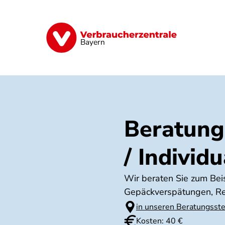
Direkt
zum
Inhalt
Finanzen
Digitales
Lebensmittel
Bayern
Beratung
/ Individ
Wir beraten Sie zum Bei
Gepäckverspätungen, Rei
in unseren Beratungsste
Kosten: 40 €