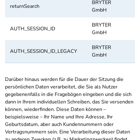
BRYTER
returnSearch
I
GmbH
BRYTER
AUTH_SESSION_ID
I
GmbH
BRYTER
AUTH_SESSION_ID_LEGACY
I
GmbH
Darüber hinaus werden für die Dauer der Sitzung die
persönlichen Daten verarbeitet, die Sie als Nutzer
gegebenenfalls in die Fragebögen eingeben und die sich
dann in Ihrem individuellen Schreiben, das Sie versenden
können, wiederfinden. Diese Daten können –
beispielsweise – Ihr Name und Ihre Adresse, Ihr
Geburtsdatum, aber auch Kundennummern oder
Vertragsnummern sein. Eine Verarbeitung dieser Daten
zu anderen Zwecken (z.B. zu Marketingzwecken) findet