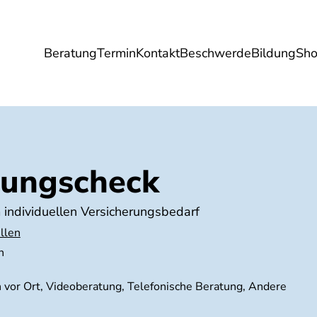
Beratung
Termin
Kontakt
Beschwerde
Bildung
Sh
Umwelt
Gesundheit
Energie
Reis
rungscheck
 individuellen Versicherungsbedarf
llen
n
h vor Ort, Videoberatung, Telefonische Beratung, Andere