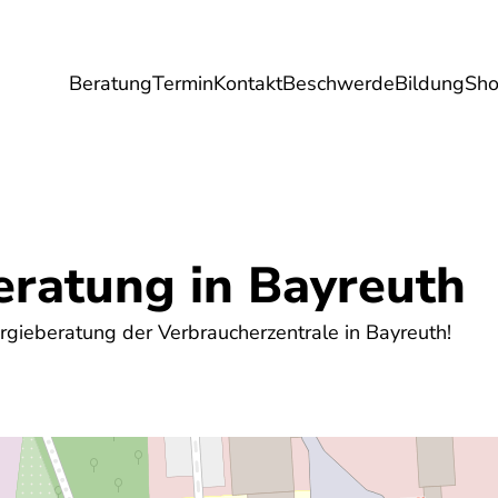
Beratung
Termin
Kontakt
Beschwerde
Bildung
Sh
Umwelt
Gesundheit
Energie
Reis
eratung in Bayreuth
gieberatung der Verbraucherzentrale in Bayreuth!