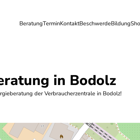
Beratung
Termin
Kontakt
Beschwerde
Bildung
Sh
Umwelt
Gesundheit
Energie
Reis
eratung in Bodolz
gieberatung der Verbraucherzentrale in Bodolz!