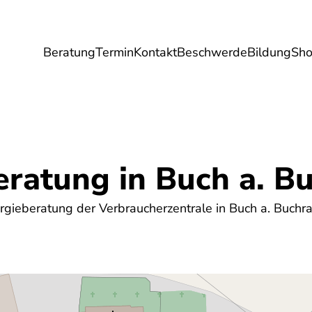
Beratung
Termin
Kontakt
Beschwerde
Bildung
Sh
Umwelt
Gesundheit
Energie
Reis
eratung in Buch a. B
gieberatung der Verbraucherzentrale in Buch a. Buchra