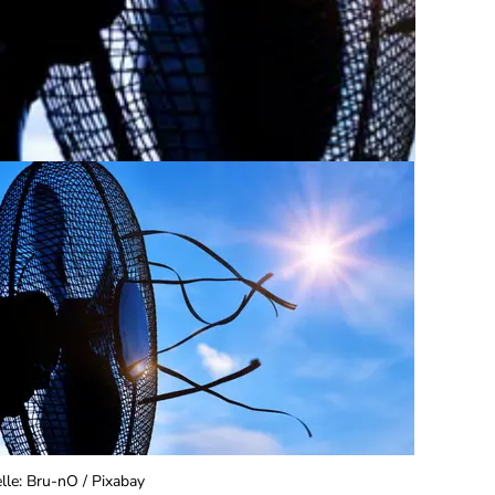
lle
:
Bru-nO / Pixabay