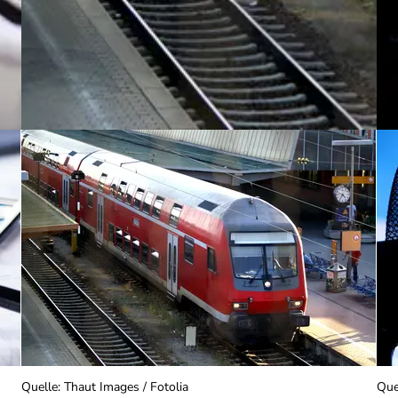
Quelle
:
Thaut Images / Fotolia
Que