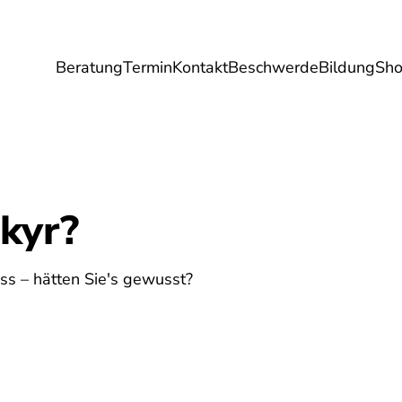
Beratung
Termin
Kontakt
Beschwerde
Bildung
Sh
Umwelt
Gesundheit
Energie
Reis
kyr?
7
ss – hätten Sie's gewusst?