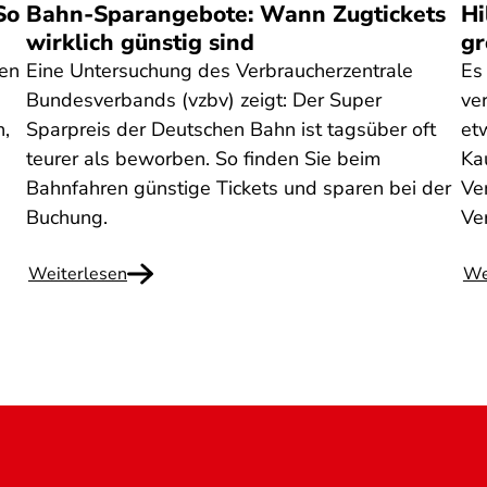
So
Bahn-Sparangebote: Wann Zugtickets
Hi
wirklich günstig sind
gr
nen
Eine Untersuchung des Verbraucherzentrale
Es
Bundesverbands (vzbv) zeigt: Der Super
ve
n,
Sparpreis der Deutschen Bahn ist tagsüber oft
et
teurer als beworben. So finden Sie beim
Ka
Bahnfahren günstige Tickets und sparen bei der
Ven
Buchung.
Ve
Weiterlesen
We