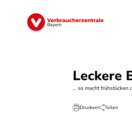
Direkt
zum
Inhalt
Finanzen
Digitales
Lebensmittel
Bayern
Leckere 
... so macht frühstücken
Drucken
Teilen