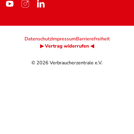
Datenschutz
Impressum
Barrierefreiheit
▶ Vertrag widerrufen ◀
© 2026
Verbraucherzentrale e.V.
@
@