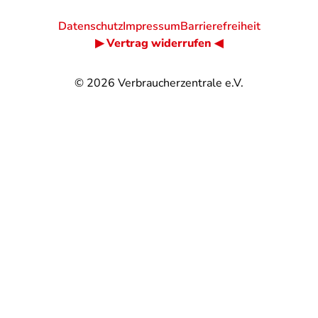
Datenschutz
Impressum
Barrierefreiheit
▶ Vertrag widerrufen ◀
© 2026
Verbraucherzentrale e.V.
@
@