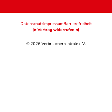
Datenschutz
Impressum
Barrierefreiheit
▶ Vertrag widerrufen ◀
© 2026
Verbraucherzentrale e.V.
@
@