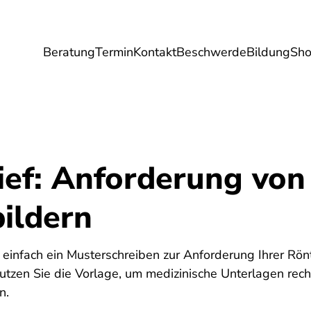
Beratung
Termin
Kontakt
Beschwerde
Bildung
Sh
Umwelt
Gesundheit
Energie
Reis
ief: Anforderung von
ildern
d einfach ein Musterschreiben zur Anforderung Ihrer Rönt
Nutzen Sie die Vorlage, um medizinische Unterlagen rech
n.