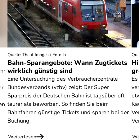
Quelle
:
Thaut Images / Fotolia
Que
Bahn-Sparangebote: Wann Zugtickets
Hi
wirklich günstig sind
gr
Ihr
Eine Untersuchung des Verbraucherzentrale
Es
Bundesverbands (vzbv) zeigt: Der Super
ve
er
Sparpreis der Deutschen Bahn ist tagsüber oft
et
teurer als beworben. So finden Sie beim
Ka
en
Bahnfahren günstige Tickets und sparen bei der
Ven
Buchung.
Ve
Weiterlesen
We