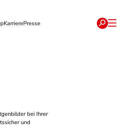
op
Karriere
Presse
e
Verträge
genbilder bei Ihrer
tssicher und