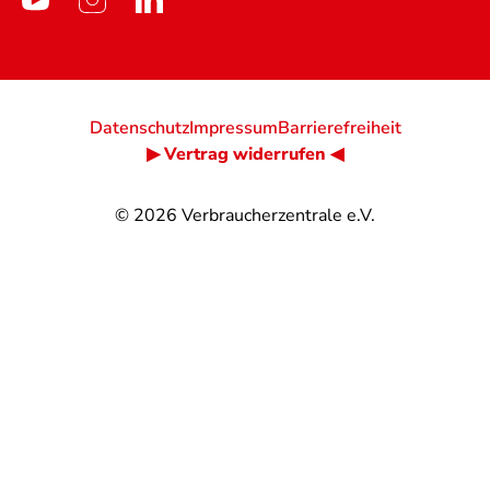
Datenschutz
Impressum
Barrierefreiheit
▶ Vertrag widerrufen ◀
© 2026
Verbraucherzentrale e.V.
@
@