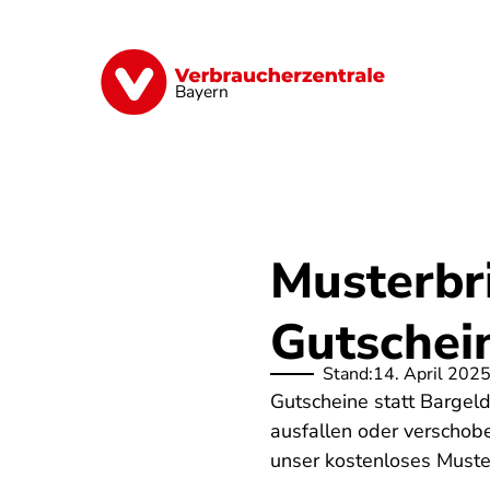
Direkt
zum
Inhalt
Finanzen
Digitales
Lebensmittel
Bayern
Musterbri
Gutschei
Stand:
14. April 202
Gutscheine statt Bargel
ausfallen oder verschobe
unser kostenloses Muste