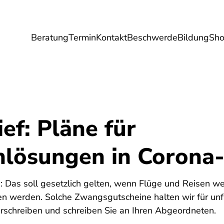
Beratung
Termin
Kontakt
Beschwerde
Bildung
Sh
Umwelt
Gesundheit
Energie
Reis
ef: Pläne für
nlösungen in Corona-
5
d: Das soll gesetzlich gelten, wenn Flüge und Reisen w
n werden. Solche Zwangsgutscheine halten wir für unfa
rschreiben und schreiben Sie an Ihren Abgeordneten.