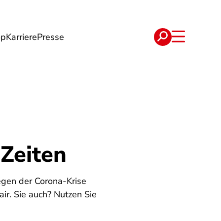
op
Karriere
Presse
e
Verträge
Zeiten
egen der Corona-Krise
ir. Sie auch? Nutzen Sie