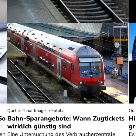
Quelle
:
Thaut Images / Fotolia
Que
So
Bahn-Sparangebote: Wann Zugtickets
Hi
wirklich günstig sind
gr
nen
Eine Untersuchung des Verbraucherzentrale
Es