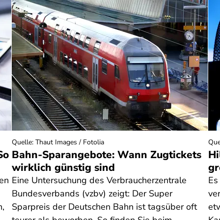
Quelle
:
Thaut Images / Fotolia
Que
So
Bahn-Sparangebote: Wann Zugtickets
Hi
wirklich günstig sind
gr
nen
Eine Untersuchung des Verbraucherzentrale
Es
Bundesverbands (vzbv) zeigt: Der Super
ve
n,
Sparpreis der Deutschen Bahn ist tagsüber oft
et