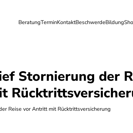
Beratung
Termin
Kontakt
Beschwerde
Bildung
Sh
Umwelt
Gesundheit
Energie
Reis
ef Stornierung der R
it Rücktrittsversiche
5
er Reise vor Antritt mit Rücktrittsversicherung