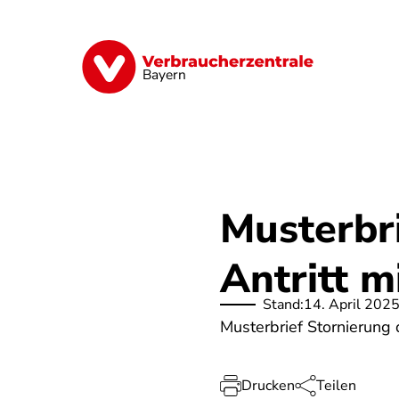
Direkt
zum
Inhalt
Finanzen
Digitales
Lebensmittel
Bayern
Musterbri
Antritt m
Stand:
14. April 202
Musterbrief Stornierung d
Drucken
Teilen