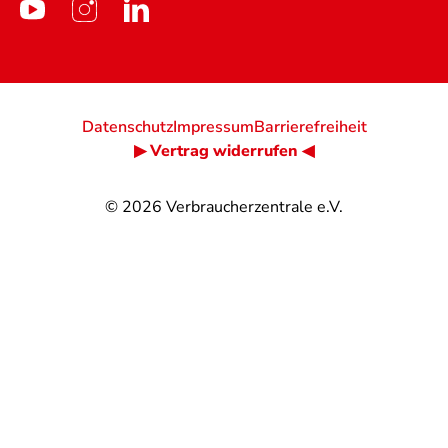
Datenschutz
Impressum
Barrierefreiheit
▶ Vertrag widerrufen ◀
© 2026
Verbraucherzentrale e.V.
@
@