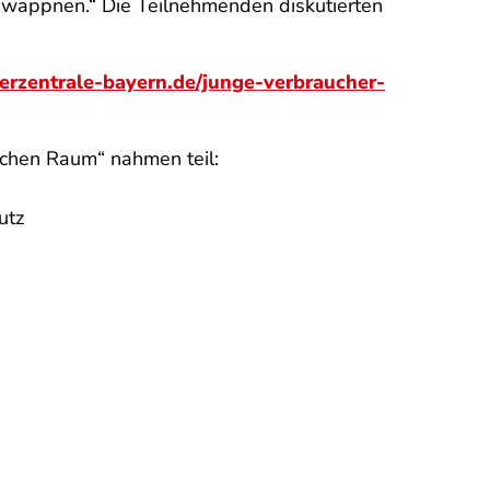
zu wappnen.“ Die Teilnehmenden diskutierten
rzentrale-bayern.de/junge-verbraucher-
chen Raum“ nahmen teil:
utz