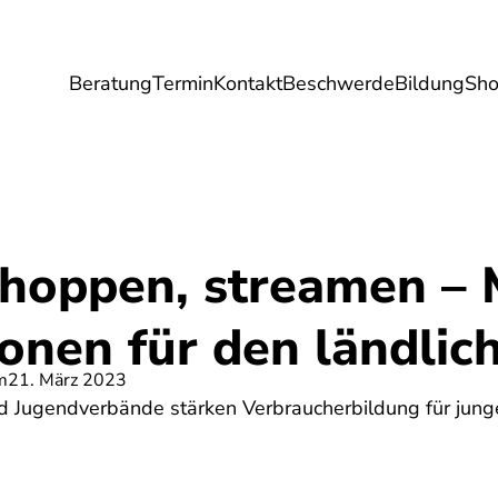
Beratung
Termin
Kontakt
Beschwerde
Bildung
Sh
Umwelt
Gesundheit
Energie
Reis
shoppen, streamen –
ionen für den ländli
m
21. März 2023
d Jugendverbände stärken Verbraucherbildung für jun