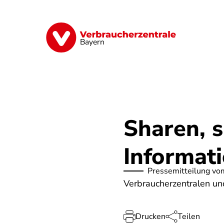
Direkt
zum
Inhalt
Finanzen
Digitales
Lebensmittel
Bayern
Sharen, 
Informat
Pressemitteilung vo
Verbraucherzentralen un
Drucken
Teilen