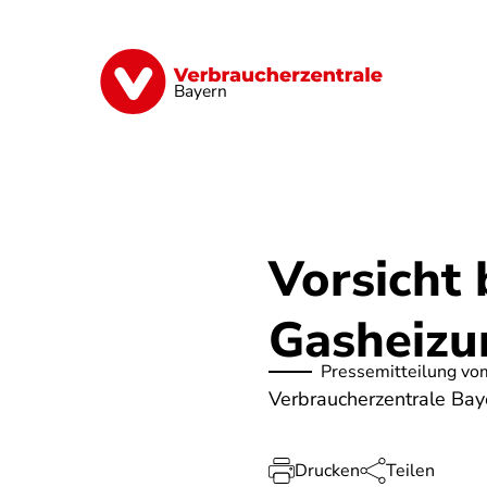
Direkt
zum
Inhalt
Finanzen
Digitales
Lebensmittel
Bayern
Vorsicht
Gasheizu
Pressemitteilung vo
Verbraucherzentrale Bay
Drucken
Teilen