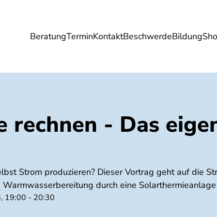
Beratung
Termin
Kontakt
Beschwerde
Bildung
Sh
Umwelt
Gesundheit
Energie
Reis
e rechnen - Das eige
elbst Strom produzieren? Dieser Vortrag geht auf die S
 Warmwasserbereitung durch eine Solarthermieanlage 
, 19:00 - 20:30