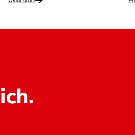
Weiterlesen
We
ich.