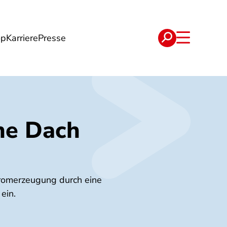
op
Karriere
Presse
e
Verträge
ne Dach
tromerzeugung durch eine
ein.