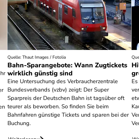
Quelle
:
Thaut Images / Fotolia
Que
Bahn-Sparangebote: Wann Zugtickets
Hi
wirklich günstig sind
gr
Ihr
Eine Untersuchung des Verbraucherzentrale
Es
Bundesverbands (vzbv) zeigt: Der Super
ve
er
Sparpreis der Deutschen Bahn ist tagsüber oft
et
teurer als beworben. So finden Sie beim
Ka
en
Bahnfahren günstige Tickets und sparen bei der
Ven
Buchung.
Ve