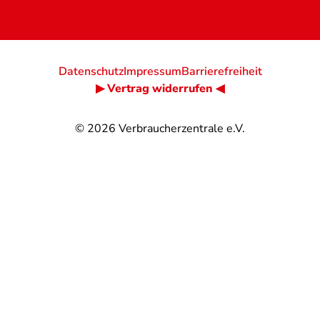
Datenschutz
Impressum
Barrierefreiheit
▶ Vertrag widerrufen ◀
© 2026
Verbraucherzentrale e.V.
@
@