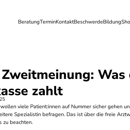
Beratung
Termin
Kontakt
Beschwerde
Bildung
Sh
Umwelt
Gesundheit
Energie
Reis
e Zweitmeinung: Was 
asse zahlt
025
 wollen viele Patient:innen auf Nummer sicher gehen u
itere Spezialistin befragen. Das ist über die freie Arztw
s zu beachten.