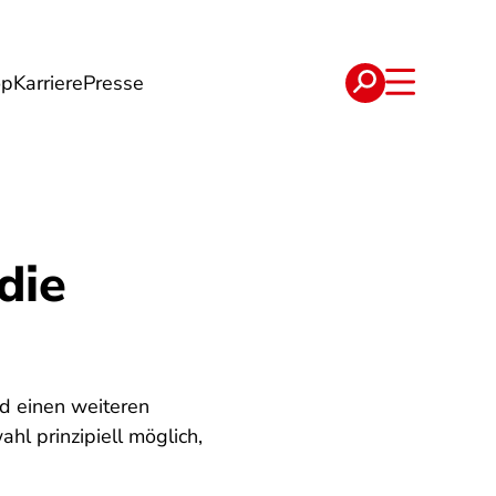
op
Karriere
Presse
e
Verträge
die
nd einen weiteren
ahl prinzipiell möglich,