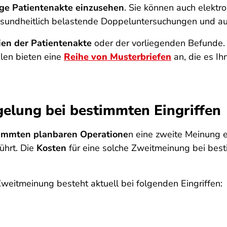
ige Patientenakte einzusehen
. Sie können auch elektr
esundheitlich belastende Doppeluntersuchungen und au
ien der Patientenakte
oder der vorliegenden Befunde. D
alen bieten eine
Reihe von Musterbriefen
an, die es Ih
gelung bei bestimmten Eingriffen
immten planbaren Operatione
n eine zweite Meinung 
hrt. Die
Kosten
für eine solche Zweitmeinung bei best
 Zweitmeinung besteht aktuell bei folgenden Eingriffen: