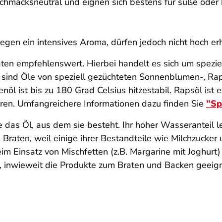
schmacksneutral und eignen sich bestens für süße oder 
egen ein intensives Aroma, dürfen jedoch nicht hoch erh
en empfehlenswert. Hierbei handelt es sich um speziel
e sind Öle von speziell gezüchteten Sonnenblumen-, Rap
nöl ist bis zu 180 Grad Celsius hitzestabil. Rapsöl ist 
ren. Umfangreichere Informationen dazu finden Sie
"
Sp
ie das Öl, aus dem sie besteht. Ihr hoher Wasserantei
m Braten, weil einige ihrer Bestandteile wie Milchzucker
eim Einsatz von Mischfetten (z.B. Margarine mit Joghurt
, inwieweit die Produkte zum Braten und Backen geeign