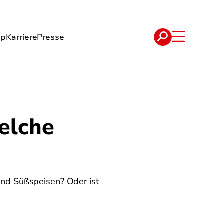
op
Karriere
Presse
e
Verträge
elche
und Süßspeisen? Oder ist