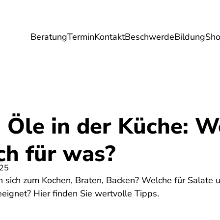
Beratung
Termin
Kontakt
Beschwerde
Bildung
Sh
Umwelt
Gesundheit
Energie
Reis
 Öle in der Küche: W
ch für was?
025
 sich zum Kochen, Braten, Backen? Welche für Salate 
eignet? Hier finden Sie wertvolle Tipps.