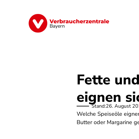
Direkt
zum
Inhalt
Finanzen
Digitales
Lebensmittel
Bayern
Fette und
eignen si
Stand:
26. August 2
Welche Speiseöle eignen
Butter oder Margarine ge