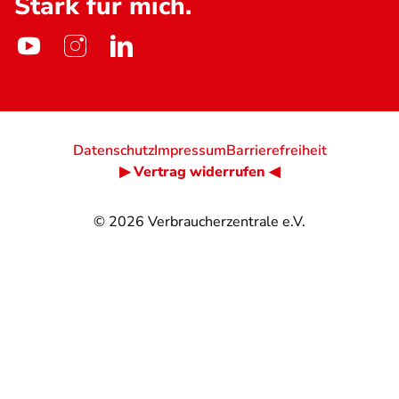
Stark für mich.
Datenschutz
Impressum
Barrierefreiheit
▶ Vertrag widerrufen ◀
© 2026
Verbraucherzentrale e.V.
@
@