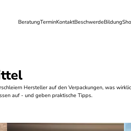
Beratung
Termin
Kontakt
Beschwerde
Bildung
Sh
Umwelt
Gesundheit
Energie
Reis
ttel
chleiern Hersteller auf den Verpackungen, was wirklich
ssen auf - und geben praktische Tipps.