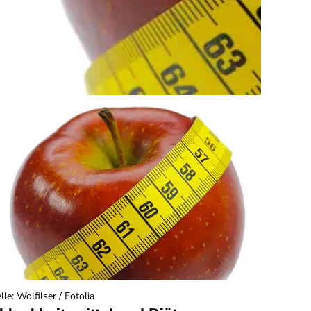
lle
:
Wolfilser / Fotolia