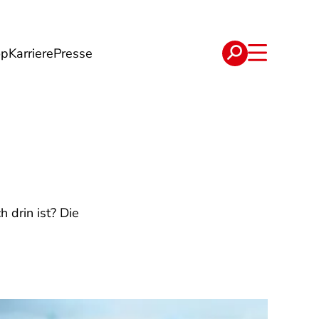
op
Karriere
Presse
e
Verträge
 drin ist? Die