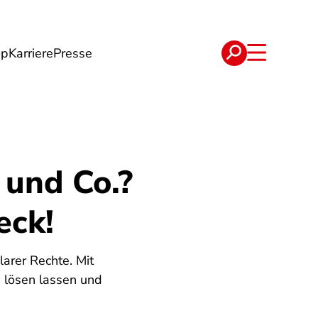
op
Karriere
Presse
e
Verträge
 und Co.?
eck!
larer Rechte. Mit
e lösen lassen und