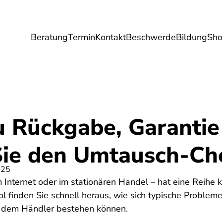
Beratung
Termin
Kontakt
Beschwerde
Bildung
Sh
Umwelt
Gesundheit
Energie
Reis
u Rückgabe, Garantie
ie den Umtausch-Ch
025
Internet oder im stationären Handel – hat eine Reihe k
 finden Sie schnell heraus, wie sich typische Problem
t dem Händler bestehen können.