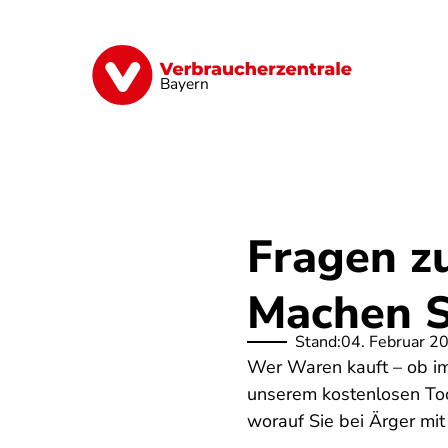
Direkt
zum
Inhalt
Finanzen
Digitales
Lebensmittel
Bayern
Fragen z
Machen S
Stand:
04. Februar 2
Wer Waren kauft – ob im 
unserem kostenlosen Tool
worauf Sie bei Ärger mi