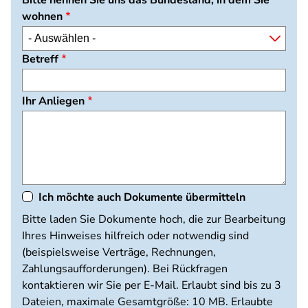
Bitte nennen Sie uns das Bundesland, in dem Sie
wohnen
Betreff
Ihr Anliegen
Ich möchte auch Dokumente übermitteln
Dokumente
Bitte laden Sie Dokumente hoch, die zur Bearbeitung
hochladen
Ihres Hinweises hilfreich oder notwendig sind
(beispielsweise Verträge, Rechnungen,
Zahlungsaufforderungen). Bei Rückfragen
kontaktieren wir Sie per E-Mail. Erlaubt sind bis zu 3
Dateien, maximale Gesamtgröße: 10 MB. Erlaubte