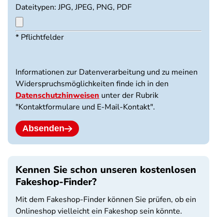
Dateitypen: JPG, JPEG, PNG, PDF
Maximal
* Pflichtfelder
3
Dateien
möglich.
Informationen zur Datenverarbeitung und zu meinen
10
Widerspruchsmöglichkeiten finde ich in den
MB
Datenschutzhinweisen
unter der Rubrik
Limit.
"Kontaktformulare und E-Mail-Kontakt".
Erlaubte
Dateitypen:
jpg
Absenden
jpeg
png
pdf.
Kennen Sie schon unseren kostenlosen
Fakeshop-Finder?
Mit dem Fakeshop-Finder können Sie prüfen, ob ein
Onlineshop vielleicht ein Fakeshop sein könnte.