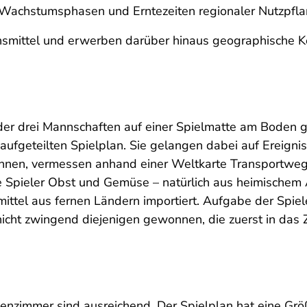
 Wachstumsphasen und Erntezeiten regionaler Nutzpfl
ensmittel und erwerben darüber hinaus geographische K
der drei Mannschaften auf einer Spielmatte am Boden g
n aufgeteilten Spielplan. Sie gelangen dabei auf Ereigni
 kennen, vermessen anhand einer Weltkarte Transportwe
e Spieler Obst und Gemüse – natürlich aus heimischem
tel aus fernen Ländern importiert. Aufgabe der Spieler 
cht zwingend diejenigen gewonnen, die zuerst in das Zi
nzimmer sind ausreichend. Der Spielplan hat eine Grö