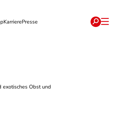
op
Karriere
Presse
e
Verträge
d exotisches Obst und