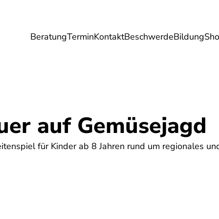
Beratung
Termin
Kontakt
Beschwerde
Bildung
Sh
Umwelt
Gesundheit
Energie
Reis
er auf Gemüsejagd
itenspiel für Kinder ab 8 Jahren rund um regionales un