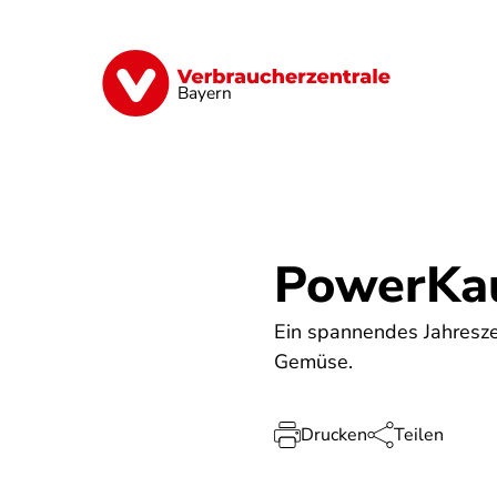
Direkt
zum
Inhalt
Finanzen
Digitales
Lebensmittel
Bayern
PowerKau
Ein spannendes Jahresze
Gemüse.
Drucken
Teilen