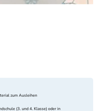
terial zum Ausleihen
dschule (3. und 4. Klasse) oder in