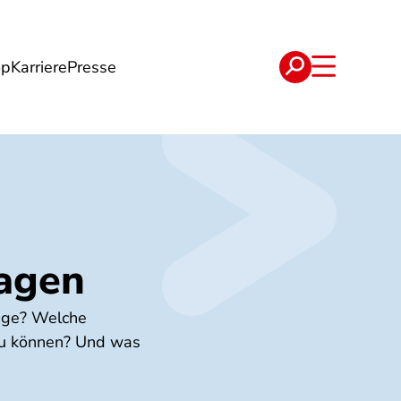
op
Karriere
Presse
e
Verträge
agen
lage? Welche
zu können? Und was