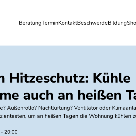
Beratung
Termin
Kontakt
Beschwerde
Bildung
Sh
Umwelt
Gesundheit
Energie
Reis
m Hitzeschutz: Kühle
e auch an heißen T
e? Außenrollo? Nachtlüftung? Ventilator oder Klimaan
zientesten, um an heißen Tagen die Wohnung kühlen 
 - 20:00