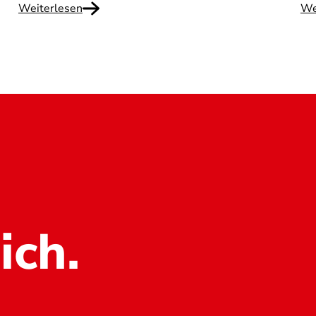
Weiterlesen
We
ich.