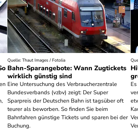
Quelle
:
Thaut Images / Fotolia
Que
So
Bahn-Sparangebote: Wann Zugtickets
Hi
wirklich günstig sind
gr
nen
Eine Untersuchung des Verbraucherzentrale
Es
Bundesverbands (vzbv) zeigt: Der Super
ve
n,
Sparpreis der Deutschen Bahn ist tagsüber oft
et
teurer als beworben. So finden Sie beim
Ka
Bahnfahren günstige Tickets und sparen bei der
Ven
Buchung.
Ve