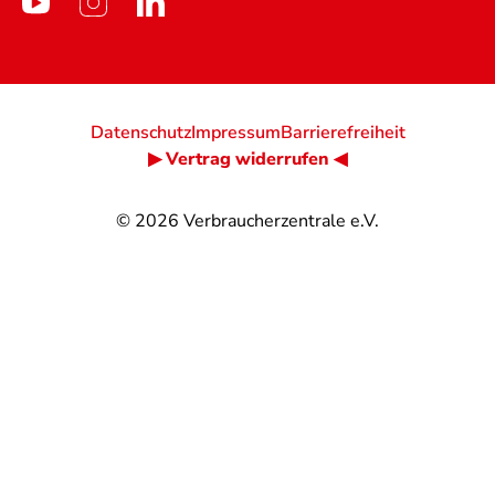
Datenschutz
Impressum
Barrierefreiheit
▶ Vertrag widerrufen ◀
© 2026
Verbraucherzentrale e.V.
@
@