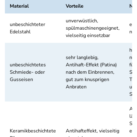
Material
Vorteile
Nac
unverwüstlich,
unbeschichteter
etw
spülmaschinengeeignet,
Edelstahl
nöt
vielseitig einsetzbar
hoh
sehr langlebig,
nic
unbeschichtetes
Antihaft-Effekt (Patina)
für
Schmiede- oder
nach dem Einbrennen,
Spe
Gusseisen
gut zum knusprigen
To
Anbraten
un
Sp
Ant
läs
Sil
Keramikbeschichtete
Antihafteffekt, vielseitig
ent