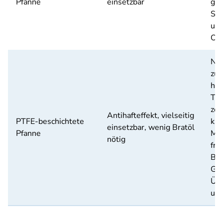
Pfanne
einsetzbar
gee
Sp
und
Oli
Nic
zum
ho
Tem
zer
Antihafteffekt, vielseitig
PTFE-beschichtete
ka
einsetzbar, wenig Bratöl
Pfanne
Mik
nötig
fre
Bil
Gas
Übe
umw