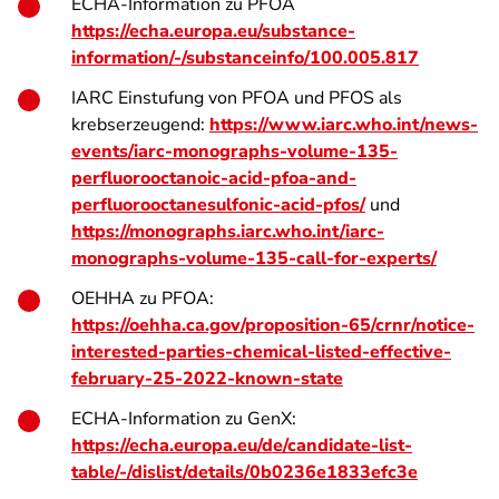
ECHA-Information zu PFOA
https://echa.europa.eu/substance-
information/-/substanceinfo/100.005.817
IARC Einstufung von PFOA und PFOS als
krebserzeugend:
https://www.iarc.who.int/news-
events/iarc-monographs-volume-135-
perfluorooctanoic-acid-pfoa-and-
perfluorooctanesulfonic-acid-pfos/
und
https://monographs.iarc.who.int/iarc-
monographs-volume-135-call-for-experts/
OEHHA zu PFOA:
https://oehha.ca.gov/proposition-65/crnr/notice-
interested-parties-chemical-listed-effective-
february-25-2022-known-state
ECHA-Information zu GenX:
https://echa.europa.eu/de/candidate-list-
table/-/dislist/details/0b0236e1833efc3e