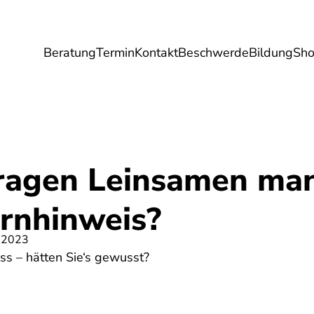
Beratung
Termin
Kontakt
Beschwerde
Bildung
Sh
Umwelt
Gesundheit
Energie
Reis
ragen Leinsamen ma
rnhinweis?
 2023
ss – hätten Sie‘s gewusst?