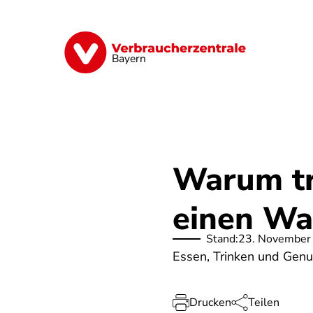
Direkt
zum
Inhalt
Finanzen
Digitales
Lebensmittel
Bayern
Warum t
einen Wa
Stand:
23. November
Essen, Trinken und Genu
Drucken
Teilen