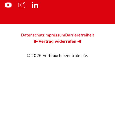
Datenschutz
Impressum
Barrierefreiheit
▶ Vertrag widerrufen ◀
© 2026
Verbraucherzentrale e.V.
@
@