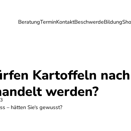
Beratung
Termin
Kontakt
Beschwerde
Bildung
Sh
Umwelt
Gesundheit
Energie
Reis
rfen Kartoffeln nach
handelt werden?
23
ss – hätten Sie‘s gewusst?