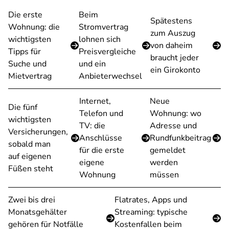
Die erste
Beim
Spätestens
Wohnung: die
Stromvertrag
zum Auszug
wichtigsten
lohnen sich
von daheim
Tipps für
Preisvergleiche
braucht jeder
Suche und
und ein
ein Girokonto
Mietvertrag
Anbieterwechsel
Internet,
Neue
Die fünf
Telefon und
Wohnung: wo
wichtigsten
TV: die
Adresse und
Versicherungen,
Anschlüsse
Rundfunkbeitrag
sobald man
für die erste
gemeldet
auf eigenen
eigene
werden
Füßen steht
Wohnung
müssen
Zwei bis drei
Flatrates, Apps und
Monatsgehälter
Streaming: typische
gehören für Notfälle
Kostenfallen beim