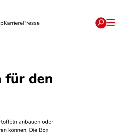
op
Karriere
Presse
e
Verträge
 für den
rtoffeln anbauen oder
ren können. Die Box