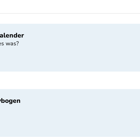
alender
es was?
ybogen