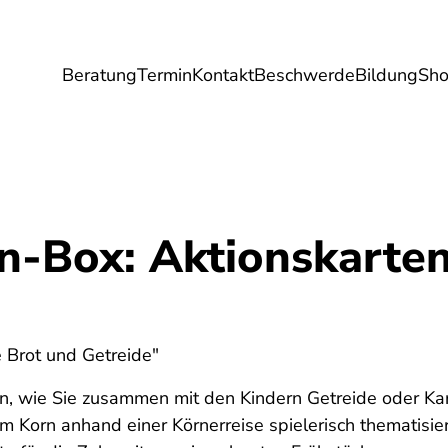
Beratung
Termin
Kontakt
Beschwerde
Bildung
Sh
Umwelt
Gesundheit
Energie
Reis
n-Box: Aktionskarten
 Brot und Getreide"
ion, wie Sie zusammen mit den Kindern Getreide oder Ka
m Korn anhand einer Körnerreise spielerisch thematisie