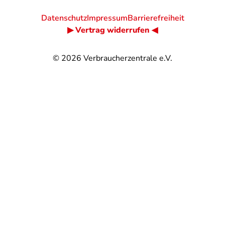
Datenschutz
Impressum
Barrierefreiheit
▶ Vertrag widerrufen ◀
© 2026
Verbraucherzentrale e.V.
@
@