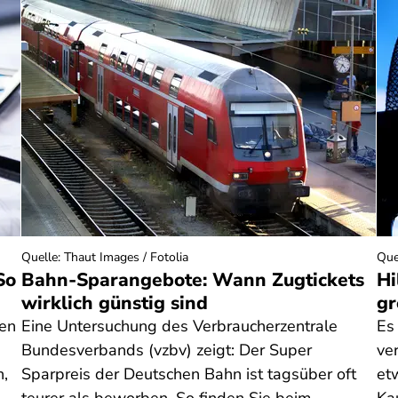
Quelle
:
Thaut Images / Fotolia
Que
So
Bahn-Sparangebote: Wann Zugtickets
Hi
wirklich günstig sind
gr
nen
Eine Untersuchung des Verbraucherzentrale
Es
Bundesverbands (vzbv) zeigt: Der Super
ve
n,
Sparpreis der Deutschen Bahn ist tagsüber oft
et