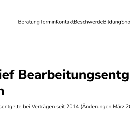
Beratung
Termin
Kontakt
Beschwerde
Bildung
Sh
Umwelt
Gesundheit
Energie
Reis
ief Bearbeitungsentg
n
5
sentgelte bei Verträgen seit 2014 (Änderungen März 