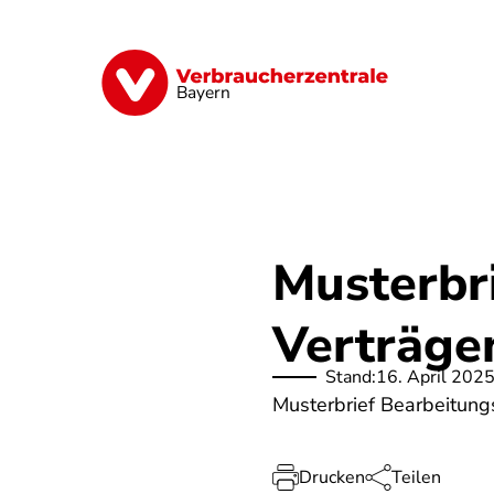
Direkt
zum
Inhalt
Finanzen
Digitales
Lebensmittel
Bayern
Musterbr
Verträge
Stand:
16. April 202
Musterbrief Bearbeitung
Drucken
Teilen