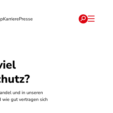
op
Karriere
Presse
e
Verträge
iel
chutz?
ndel und in unseren
 wie gut vertragen sich