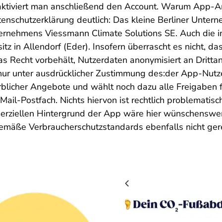
 aktiviert man anschließend den Account. Warum App-An
atenschutzerklärung deutlich: Das kleine Berliner Unter
Unternehmens Viessmann Climate Solutions SE. Auch d
z in Allendorf (Eder). Insofern überrascht es nicht, da
 Recht vorbehält, Nutzerdaten anonymisiert an Drittan
nur unter ausdrücklicher Zustimmung des:der App-Nutze
icher Angebote und wählt noch dazu alle Freigaben f
l-Postfach. Nichts hiervon ist rechtlich problematisch
rziellen Hintergrund der App wäre hier wünschenswert
mäße Verbraucherschutzstandards ebenfalls nicht gere