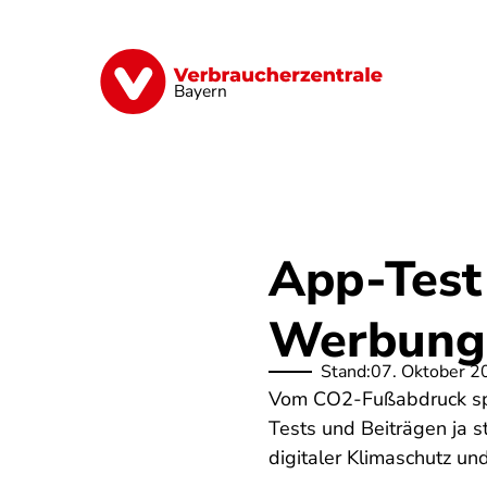
Direkt
zum
Inhalt
Finanzen
Digitales
Lebensmittel
Bayern
App-Test
Werbung 
Stand:
07. Oktober 2
Vom CO2-Fußabdruck sp
Tests und Beiträgen ja 
digitaler Klimaschutz un