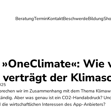
Beratung
Termin
Kontakt
Beschwerde
Bildung
Sh
Umwelt
Gesundheit
Energie
Reis
 »OneClimate«: Wie v
verträgt der Klimas
025
rechen wir im Zusammenhang mit dem Thema Klimawa
ständig. Aber was genau ist ein CO2-Handabdruck? Und
d die wirtschaftlichen Interessen des App-Anbieters?